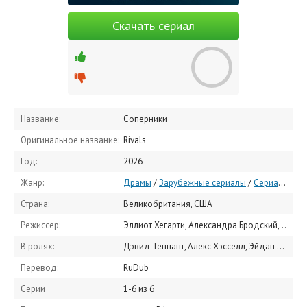
Скачать сериал
Название:
Соперники
Оригинальное название:
Rivals
Год:
2026
Жанр:
Драмы
/
Зарубежные сериалы
/
Сериалы 2026
Страна:
Великобритания, США
Режиссер:
Эллиот Хегарти, Александра Бродский, Dee Koppang O'Leary
В ролях:
Дэвид Теннант, Алекс Хэсселл, Эйдан Тёрнер, Виктория Смёрфит, Белла Маклин, Эмили Атак, Хьюберт Бертон, Энтони Бирн, Майло Каллахэн, Оливер Крис
Перевод:
RuDub
Серии
1-6 из 6