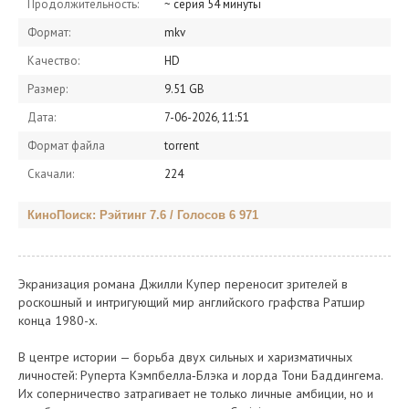
Продолжительность:
~ серия 54 минуты
Формат:
mkv
Качество:
HD
Размер:
9.51 GB
Дата:
7-06-2026, 11:51
Формат файла
torrent
Скачали:
224
КиноПоиск: Рэйтинг 7.6 / Голосов 6 971
Экранизация романа Джилли Купер переносит зрителей в
роскошный и интригующий мир английского графства Ратшир
конца 1980-х.
В центре истории — борьба двух сильных и харизматичных
личностей: Руперта Кэмпбелла‐Блэка и лорда Тони Баддингема.
Их соперничество затрагивает не только личные амбиции, но и