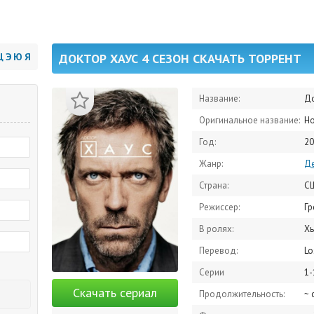
Щ
Э
Ю
Я
ДОКТОР ХАУС 4 СЕЗОН СКАЧАТЬ ТОРРЕНТ
Название:
До
Оригинальное название:
Ho
Год:
20
Жанр:
Де
Страна:
С
Режиссер:
Гр
В ролях:
Хью Лор
Перевод:
Lo
Серии
1-
Скачать сериал
Продолжительность:
~ 