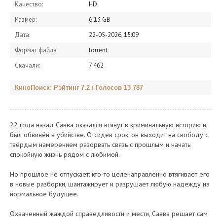
Качество:
HD
Размер:
6.13 GB
Дата:
22-05-2026, 15:09
Формат файла
torrent
Скачали:
7 462
КиноПоиск: Рэйтинг 7.2 / Голосов 13 787
22 года назад Савва оказался втянут в криминальную историю и
был обвинён в убийстве. Отсидев срок, он выходит на свободу с
твёрдым намерением разорвать связь с прошлым и начать
спокойную жизнь рядом с любимой.
Но прошлое не отпускает: кто-то целенаправленно втягивает его
в новые разборки, шантажирует и разрушает любую надежду на
нормальное будущее.
Охваченный жаждой справедливости и мести, Савва решает сам