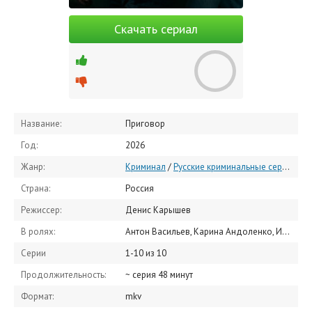
Скачать сериал
Название:
Приговор
Год:
2026
Жанр:
Криминал
/
Русские криминальные сериалы
/
Страна:
Россия
Режиссер:
Денис Карышев
В ролях:
Антон Васильев, Карина Андоленко, Игорь Верник, Григорий Верник, Анна Котова, Александр Устюгов, Роман Маякин, Максим Белбородов, Станислав Бондаренко, Владимир Виноградов
Серии
1-10 из 10
Продолжительность:
~ серия 48 минут
Формат:
mkv