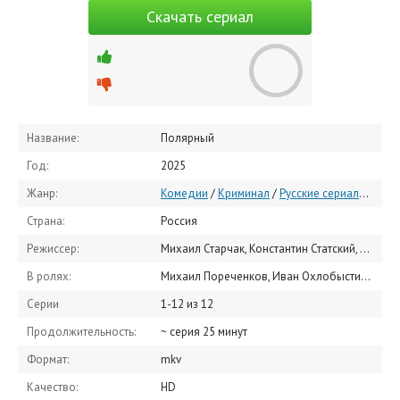
Скачать сериал
Название:
Полярный
Год:
2025
Жанр:
Комедии
/
Криминал
/
Русские сериалы
/
Сер
Страна:
Россия
Режиссер:
Михаил Старчак, Константин Статский, Илья Аксенов
В ролях:
Михаил Пореченков, Иван Охлобыстин, Катерина Шпица, Карина Зверева, Филипп Дьячков, Антон Богданов, Игорь Жижикин, Ян Цапник, Владимир Епифанцев, Жаргал Бадмацыренов
Серии
1-12 из 12
Продолжительность:
~ серия 25 минут
Формат:
mkv
Качество:
HD