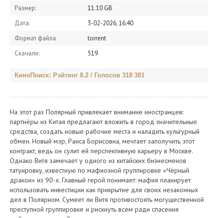
Размер:
11.10 GB
Дата:
3-02-2026, 16:40
Формат файла
torrent
Скачали:
519
КиноПоиск: Рэйтинг 8.2 / Голосов 318 381
На этот раз Полярный привлекает внимание иностранцев:
партнёры из Китая предлагают вложить в город значительные
средства, создать новые рабочие места и наладить культурный
обмен. Новый мэр, Раиса Борисовна, мечтает заполучить этот
контракт, ведь он сулит ей перспективную карьеру в Москве.
Однако Витя замечает у одного из китайских бизнесменов
татуировку, известную по мафиозной группировке «Чёрный
дракон» из 90-х. Главный герой понимает: мафия планирует
использовать инвестиции как прикрытие для своих незаконных
дел в Полярном. Сумеет ли Витя противостоять могущественной
преступной группировке и рискнуть всем ради спасения