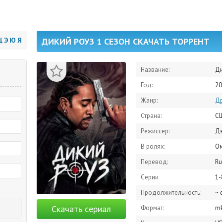
Щ
Э
Ю
Я
ДИКИЙ РОУЗ 1 СЕЗОН СКАЧАТЬ ТОРРЕНТ
Название:
Ди
Год:
20
Жанр:
Д
Страна:
С
Режиссер:
Дэ
В ролях:
Омарион
Перевод:
R
Серии
1-
Продолжительность:
~ 
Скачать сериал
Формат:
m