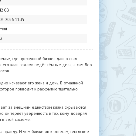
D
42 GB
05-2026, 11:39
rrent
3
емье, где преступный бизнес давно стал
 его клан годами ведёт тёмные дела, а сам Лео
осов.
дно исчезают его жена и дочь. В отчаянной
 которое приводит к раскрытию тщательно
ает: за внешним единством клана скрываются
но он теряет уверенность в тех, кому доверял
 в этой системе.
за правду. И чем ближе он к ответам, тем яснее