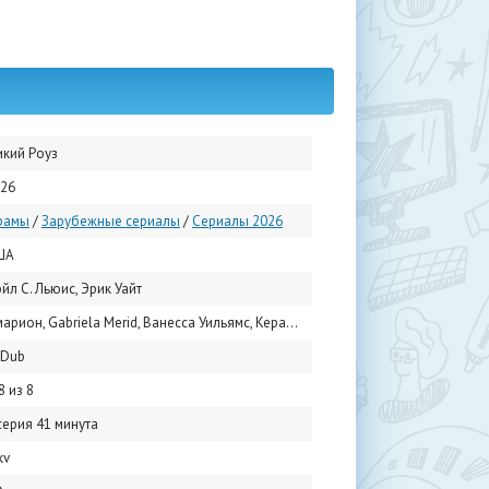
кий Роуз
26
рамы
/
Зарубежные сериалы
/
Сериалы 2026
ША
йл С. Льюис, Эрик Уайт
, Gabriela Merid, Ванесса Уильямс, Кераун Харрис, Casey Gardner, Рэйвен Саймон Феррелл, Родни Гардинер, Calida Jones, Аллен Пэйн, Джои Лайе
uDub
8 из 8
серия 41 минута
kv