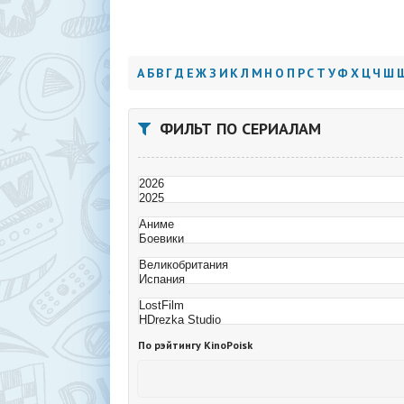
А
Б
В
Г
Д
Е
Ж
З
И
К
Л
М
Н
О
П
Р
С
Т
У
Ф
Х
Ц
Ч
Ш
ФИЛЬТ ПО СЕРИАЛАМ
По рэйтингу KinoPoisk