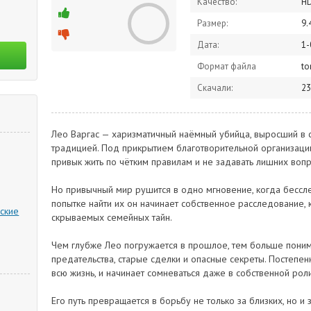
Качество:
H
Размер:
9.
Дата:
1-
Формат файла
to
Скачали:
23
Лео Варгас — харизматичный наёмный убийца, выросший в с
традицией. Под прикрытием благотворительной организации
привык жить по чётким правилам и не задавать лишних вопр
Но привычный мир рушится в одно мгновение, когда бессле
попытке найти их он начинает собственное расследование,
ские
скрываемых семейных тайн.
Чем глубже Лео погружается в прошлое, тем больше поним
предательства, старые сделки и опасные секреты. Постепен
всю жизнь, и начинает сомневаться даже в собственной роли
Его путь превращается в борьбу не только за близких, но и 