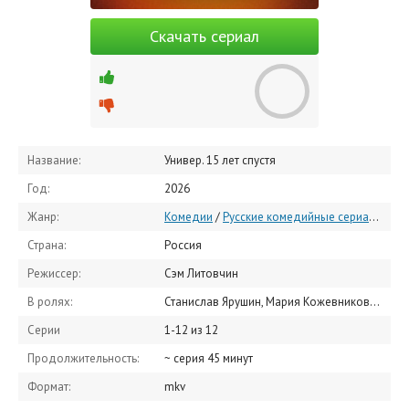
Скачать сериал
Название:
Универ. 15 лет спустя
Год:
2026
Жанр:
Комедии
/
Русские комедийные сериалы
/
Ру
Страна:
Россия
Режиссер:
Сэм Литовчин
В ролях:
Станислав Ярушин, Мария Кожевникова, Виталий Гогунский, Екатерина Молоховская, Денис Бузин, Анна Хилькевич, Арарат Кещян, Александр Мартынов, Елена Полянская, Настасья Самбурская
Серии
1-12 из 12
Продолжительность:
~ серия 45 минут
Формат:
mkv