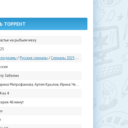
ТЬ ТОРРЕНТ
астье на рыбьем меху
25
елодрамы
/
Русские сериалы
/
Сериалы 2025
/
Русские сериалы мелодрамы
ссия
тр Забелин
Митрофанова, Артем Крылов, Ирина Чериченко, Максим Блинов, Алиса Варова, Хельга Филиппова, Андрей Гульнев, Сергей Ионкин, Александр Майоров, Роман Каун
4 из 4
серия 46 минут
kv
D