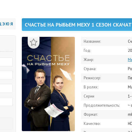
Щ
Э
Ю
Я
СЧАСТЬЕ НА РЫБЬЕМ МЕХУ 1 СЕЗОН СКАЧА
Название:
Сч
Год:
20
Жанр:
М
Страна:
Ро
Режиссер:
Пе
В ролях:
Марина 
Серии
1-
Продолжительность:
~ 
Формат:
m
Качество:
H