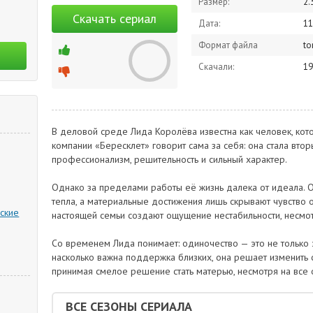
Размер:
2.
Скачать сериал
Дата:
11
Формат файла
to
Скачали:
19
В деловой среде Лида Королёва известна как человек, кото
компании «Бересклет» говорит сама за себя: она стала вто
профессионализм, решительность и сильный характер.
Однако за пределами работы её жизнь далека от идеала. 
тепла, а материальные достижения лишь скрывают чувство о
ские
настоящей семьи создают ощущение нестабильности, несмот
Со временем Лида понимает: одиночество — это не только э
насколько важна поддержка близких, она решает изменить 
принимая смелое решение стать матерью, несмотря на все о
ВСЕ СЕЗОНЫ СЕРИАЛА