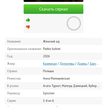
Скачать сериал
Название:
Женский ад
Оригинальное название:
Piekło kobiet
Год:
2026
Жанр:
Криминал
/
Детективы
/
Драмы
/
Зарубежные сериалы
Страна:
Польша
Режиссер:
Анна Малишевская
В ролях:
Агата Туркот, Матеуш Дамецкий, Хуберт Миликовский, Марк Льюис
Перевод:
Syncmer
Серии
1-6 из 6