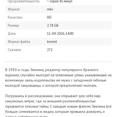
Продолжительность:
~ серия 45 минут
Формат:
mkv
Качество:
HD
Размер:
2.78 GB
Дата:
11-04-2026, 14:00
Формат файла
torrent
Скачали:
272
В 1930-е годы Эвелина, редактор популярного брачного
журнала, случайно выходит на тревожные улики, указывающие на
возможную связь издательства её мужа с загадочной гибелью
молодой танцовщицы, о которой предпочитают молчать.
Погружаясь в расследование, она открывает для себя мир
закулисных интриг, где за внешней респектабельностью
скрываются опасные тайны. С каждым новым фактом Эвелина всё
больше сомневается в людях, которым привыкла доверять, и
даже в собственном муже.