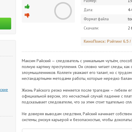
Размер:
15
Дата:
4-
Формат файла
to
Скачали:
2 
КиноПоиск: Рэйтинг 6.5 /
Максим Райский — следователь с уникальным чутьём, спосо
полную картину преступления. Он словно читает следы, ка
злоумышленников. Коллеги уважают его талант, но с трудо
нестандартными методами работы, которые нередко баланс
ские
Жизнь Райского резко меняется после трагедии — гибели е
официальной версии, это несчастный случай: падение с пл
подсказывает следователю, что за этим стоит тщательно сп
Не доверяя выводам следствия, Райский начинает собствен
системы, рискуя карьерой и безопасностью, чтобы докопать