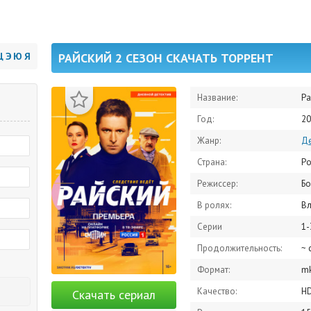
Щ
Э
Ю
Я
РАЙСКИЙ 2 СЕЗОН СКАЧАТЬ ТОРРЕНТ
Название:
Ра
Год:
20
Жанр:
Де
Страна:
Ро
Режиссер:
Бо
В ролях:
Владимир 
Серии
1-
Продолжительность:
~ 
Формат:
m
Качество:
H
Скачать сериал