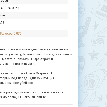
.50 GB
06-2026, 08:44
rrent
628
 Голосов 5 673
бный по мельчайшим деталям восстанавливать
к открытую книгу, безошибочно определяя мотивы
м мирятся с непростым характером и
ируют на грани правил.
го лучшего друга Олега Огарёва. По
атформы под поезд. Однако интуиция
ланированное убийство.
ное расследование. Он готов пойти против
ся до правды и найти виновных.