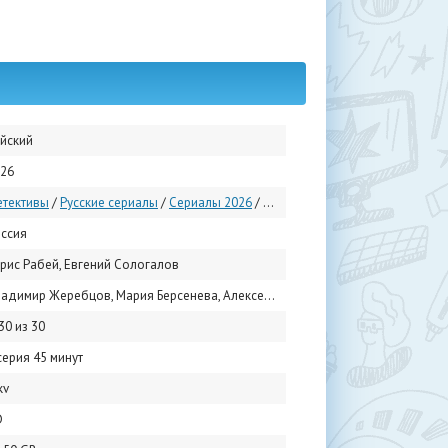
йский
26
тективы
/
Русские сериалы
/
Сериалы 2026
/
Русские детективные сериалы
ссия
рис Рабей, Евгений Сологалов
Жеребцов, Мария Берсенева, Алексей Весёлкин, Кристина Шелобкова, Лариса Лужина, Григорий Шевчук, Александр Печенин, Александр Рожковский, Леонид Каневский, Алина Колесникова
30 из 30
серия 45 минут
kv
D