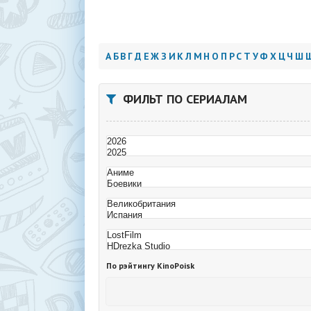
А
Б
В
Г
Д
Е
Ж
З
И
К
Л
М
Н
О
П
Р
С
Т
У
Ф
Х
Ц
Ч
Ш
ФИЛЬТ ПО СЕРИАЛАМ
По рэйтингу KinoPoisk