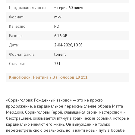
Продолжительность:
~ серия 60 минут
Формат:
mkv
Качество:
HD
Размер:
6.16 GB
Дата:
2-04-2026, 10:05
Формат файла
torrent
Скачали:
231
КиноПоиск: Рэйтинг 7.3 / Голосов 19 251
«Сорвиголова: Рожденный заново» — это не просто
продолжение, а кардинальное переосмысление образа Мэтта
Мердока, Сорвиголовы. Герой, славящийся своим мастерством и
бесстрашием, оказывается втянут в трагические события, которые
кардинально меняют его жизнь. Он вынужден не только
пересмотреть свою реальность, но и найти новый путь в борьбе