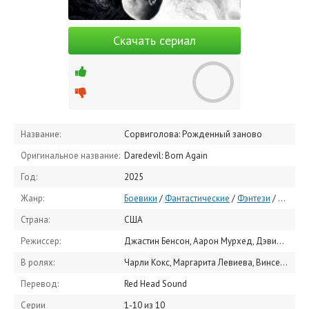
Скачать сериал
Название:
Сорвиголова: Рожденный заново
Оригинальное название:
Daredevil: Born Again
Год:
2025
Жанр:
Боевики
/
Фантастические
/
Фэнтези
/
Зарубе
Страна:
США
Режиссер:
Джастин Бенсон, Аарон Мурхед, Дэвид Бойд
В ролях:
Чарли Кокс, Маргарита Левиева, Винсент Д'Онофрио, Дженнея Уолтон, Уилсон Бетел, Джон Бернтал, Дебора Энн Уолл, Арти Фрушан, Никки М. Джеймс, Айелет Зурер
Перевод:
Red Head Sound
Серии
1-10 из 10